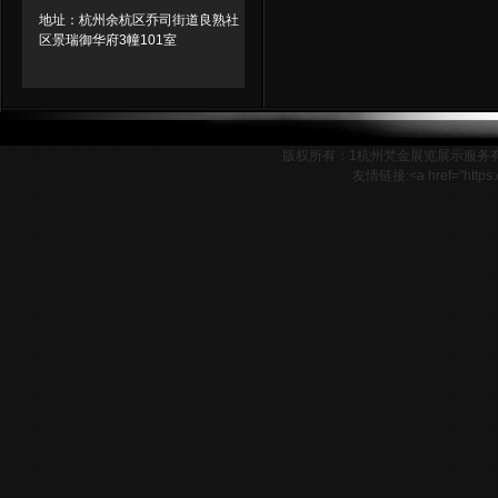
地址：杭州余杭区乔司街道良熟社
区景瑞御华府3幢101室
版权所有：1杭州梵金展览展示服务
友情链接:<a href="http