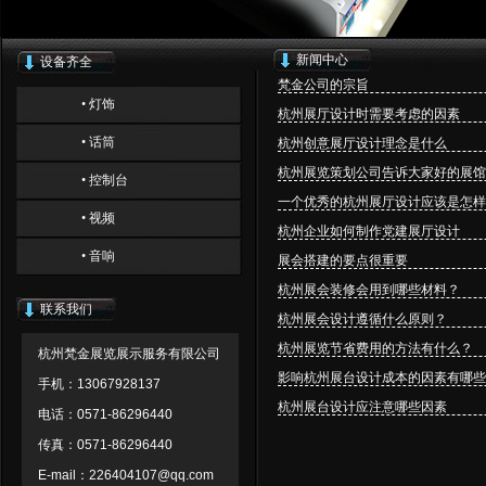
新闻中心
设备齐全
梵金公司的宗旨
• 灯饰
杭州展厅设计时需要考虑的因素
• 话筒
杭州创意展厅设计理念是什么
杭州展览策划公司告诉大家好的展馆
• 控制台
一个优秀的杭州展厅设计应该是怎样
• 视频
杭州企业如何制作党建展厅设计
• 音响
展会搭建的要点很重要
杭州展会装修会用到哪些材料？
联系我们
杭州展会设计遵循什么原则？
杭州展览节省费用的方法有什么？
杭州梵金展览展示服务有限公司
影响杭州展台设计成本的因素有哪些
手机：13067928137
杭州展台设计应注意哪些因素
电话：0571-86296440
传真：0571-86296440
E-mail：226404107@qq.com